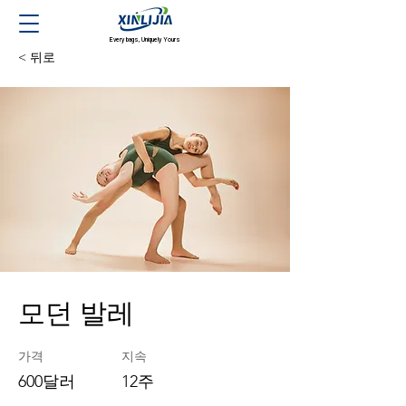
Every bags, Uniquely Yours
< 뒤로
모던 발레
가격
지속
600달러
12주